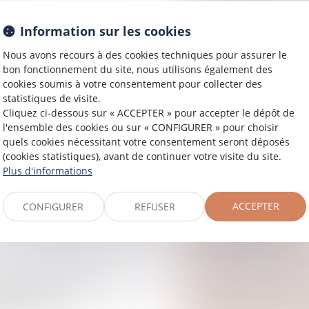
STRATÉGIE DE CE
Information sur les cookies
Droit des sociétés
/
T
Nous avons recours à des cookies techniques pour assurer le
smission des
Il se positionne comm
bon fonctionnement du site, nous utilisons également des
rez les obstacles et
de transmission en A
cookies soumis à votre consentement pour collecter des
entreprise au sens fi
statistiques de visite.
Cliquez ci-dessous sur « ACCEPTER » pour accepter le dépôt de
Lire la suite
l'ensemble des cookies ou sur « CONFIGURER » pour choisir
quels cookies nécessitant votre consentement seront déposés
(cookies statistiques), avant de continuer votre visite du site.
Plus d'informations
ACCEPTER
CONFIGURER
REFUSER
LE : QUEL PROFIL
CFE : DÉCLAREZ 
ÉTABLISSEMENT E
Droit des sociétés
/
T
ansmises dans les dix
Les entreprises qui 
article met le
doivent souscrire la d