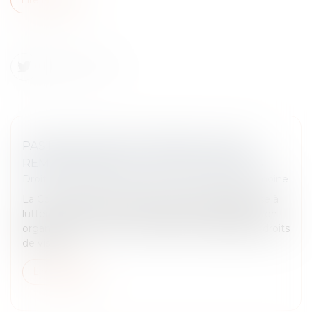
PAS DE RETOUR DE L’ENFANT, PAS DE
REMBOURSEMENT DES FRAIS ENGAGÉS
Droit de la famille, des personnes et de leur patrimoine
La Convention de La Haye du 25 octobre 1980 vise à
lutter contre l’enlèvement international d’enfants en
organisant leur retour immédiat et en réglant les droits
de visite...
Lire la suite