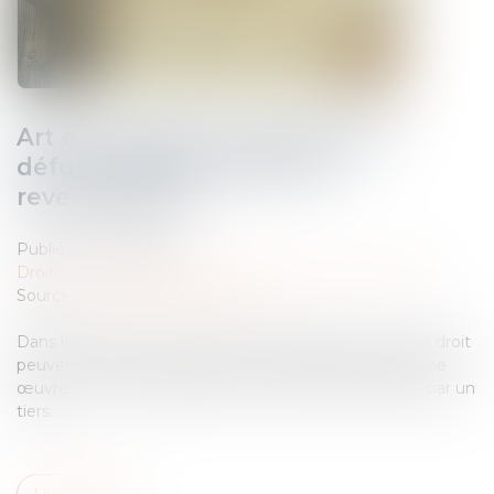
Art et héritage : les œuvres du
défunt peuvent-elles être
revendiquées ?
Publié le :
20/06/2025
Droit de la famille, des personnes et de leur patrimoine
Source :
www.lemag-juridique.com
Dans le cadre d’une succession, les héritiers ou ayants droit
peuvent exercer une action en revendication lorsqu’une
œuvre ou un bien appartenant au défunt est détenu par un
tiers...
Lire la suite