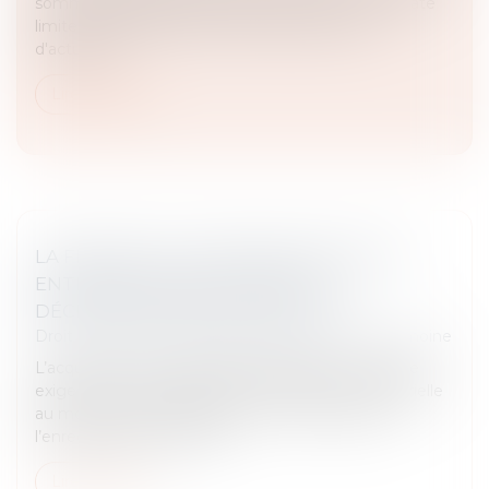
sommes d'argent reste autorisée en France. La date
limite du 1er juillet 2025 n'est finalement plus
d'actualité...
Lire la suite
LA FRAUDE À LA COMMUNAUTÉ DE VIE
ENTRAÎNE L’ANNULATION DE LA
DÉCLARATION DE NATIONALITÉ
Droit de la famille, des personnes et de leur patrimoine
L’acquisition de la nationalité française par mariage
exige une communauté de vie affective et matérielle
au moment de la déclaration. En cas de fraude,
l’enregistrement peut êt...
Lire la suite