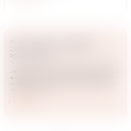
ART ET HÉRITAGE : LES ŒUVRES DU
DÉFUNT PEUVENT-ELLES ÊTRE
REVENDIQUÉES ?
Droit de la famille, des personnes et de leur patrimoine
Dans le cadre d’une succession, les héritiers ou ayants
droit peuvent exercer une action en revendication
lorsqu’une œuvre ou un bien appartenant au défunt
est détenu par un tie...
Lire la suite