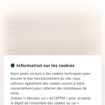
MANDATAIRE SPÉCIAL : UN APPEL RESTE
RECEVABLE MÊME APRÈS LA FIN DU
MANDAT
Droit de la famille, des personnes et de leur patrimoine
La Cour de cassation a rappelé le 2 juillet dernier que le
droit d’accès à un tribunal, garanti par l’article 6 §1 de la
Convention européenne des droits de l’homme,
implique qu...
Information sur les cookies
Lire la suite
Nous avons recours à des cookies techniques pour
assurer le bon fonctionnement du site, nous
utilisons également des cookies soumis à votre
consentement pour collecter des statistiques de
visite.
Cliquez ci-dessous sur « ACCEPTER » pour accepter
le dépôt de l'ensemble des cookies ou sur «
TUTELLE ET CONFLIT FAMILIAL : QUELLE