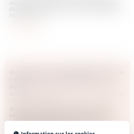
séparation de couple en cas de violences conjugales.
Elle prévoit en particulier de priver automatiquement
l'époux qui a tué...
Lire la suite
INDIVISION : QUELLE INDEMNISATION POUR
L’INDIVISAIRE QUI REMBOURSE SEUL LE
PRÊT ?
Droit de la famille, des personnes et de leur patrimoine
/
Divorce et séparation
En dépit d’un contentieux abondant autour de la
liquidation de l’indivision, l’opération reste épineuse,
usuellement enchevêtrée par des dépenses
personnelles engagées sur le bi...
Information sur les cookies