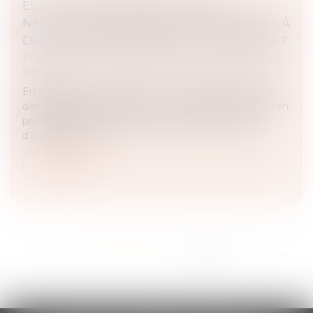
EST-IL POSSIBLE DE PRÉVOIR DES
NÉGOCIATIONS ANNUELLES APPLICABLES À
DES NIVEAUX INFÉRIEURS À L’ENTREPRISE ?
Droit du travail - Employeurs
/
Relation collectives au
travail
En application de l’article L 2242-1 du Code du travail
dans sa rédaction antérieure, l’employeur s’engage, en
présence d’une ou plusieurs sections syndicales
d’organisations re...
Lire la suite
...
<<
<
12
13
14
15
16
17
18
>
>>