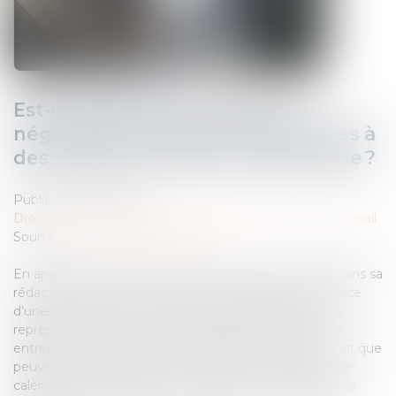
Est-il possible de prévoir des
négociations annuelles applicables à
des niveaux inférieurs à l’entreprise ?
Publié le :
01/05/2024
Droit du travail - Employeurs
/
Relation collectives au travail
Source :
www.lemag-juridique.com
En application de l’article L 2242-1 du Code du travail dans sa
rédaction antérieure, l’employeur s’engage, en présence
d’une ou plusieurs sections syndicales d’organisations
représentatives, à diverses négociations. Dans ces
entreprises, l’article L 2242-10 du Code du travail prévoit que
peuvent être engagées une négociation portant sur le
calendrier, la périodicité, les thèmes ou les modalités de