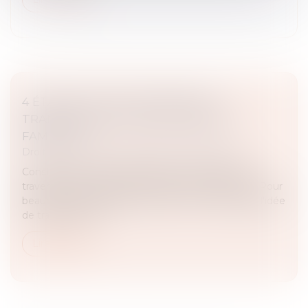
4 ÉTAPES CLÉS POUR RÉUSSIR LA
TRANSMISSION D’UNE ENTREPRISE
FAMILIALE
Droit des sociétés
/
Transmission d’entreprise
Construire une entreprise pérenne et capable de
traverser les crises est souvent l'œuvre d'une vie. Pour
beaucoup de dirigeants de PME et ETI familiales, l'idée
de transmettre l...
Lire la suite