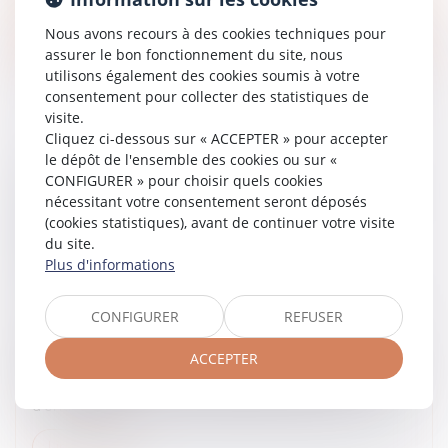
Lire la suite
Nous avons recours à des cookies techniques pour
assurer le bon fonctionnement du site, nous
utilisons également des cookies soumis à votre
consentement pour collecter des statistiques de
visite.
Cliquez ci-dessous sur « ACCEPTER » pour accepter
le dépôt de l'ensemble des cookies ou sur «
L’INVALIDITÉ D’UN ACCORD COLLECTIF
CONFIGURER » pour choisir quels cookies
RELATIF À LA MODULATION DE LA DURÉE
nécessitant votre consentement seront déposés
DE TRAVAIL N’EMPORTE PAS
(cookies statistiques), avant de continuer votre visite
du site.
REQUALIFICATION DU CONTRAT DE
Plus d'informations
TRAVAIL À TEMPS COMPLET
Droit du travail - Employeurs
/
Relation collectives au
travail
CONFIGURER
REFUSER
Selon l’ancien article L. 212-4-6, alinéas 1 à 10, devenu L.
ACCEPTER
3123-25, du Code du travail prévoyait qu’ « une
convention ou un accord collectif étendu ou un accord
d'entreprise o...
Lire la suite