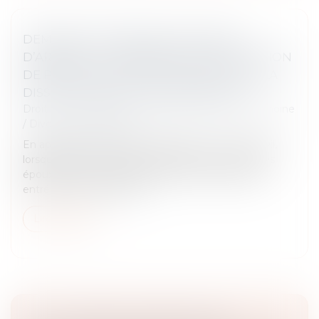
DEMANDE DE REPRISE DE SOMMES
D’ARGENT : LA NÉCESSAIRE QUALIFICATION
DE PROPRE DE L’ÉPOUX À LA DATE DE LA
DISSOLUTION DE LA COMMUNAUTÉ
Droit de la famille, des personnes et de leur patrimoine
/
Divorce et séparation
En application de l’article 1467 alinéa 1 du Code civil,
lorsque la communauté est dissoute, « chacun des
époux reprend ceux des biens qui n'étaient point
entrés en communauté,...
Lire la suite