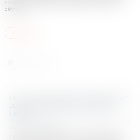
négociation du groupe, de l’entreprise ou d’un de ses
bâtiments...
Lire la suite
LOI DU 31 MAI 2024 VISANT À ASSURER UNE
JUSTICE PATRIMONIALE AU SEIN DE LA
FAMILLE
Droit de la famille, des personnes et de leur patrimoine
/
Divorce et séparation
La loi vise à mieux encadrer les conséquences de la