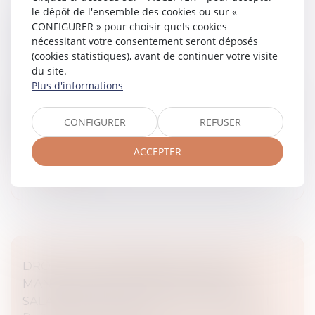
le dépôt de l'ensemble des cookies ou sur «
PUBLICITÉ DES CESSIONS DE PARTS
CONFIGURER » pour choisir quels cookies
SOCIALES DE SOCIÉTÉS CIVILES : DE
nécessitant votre consentement seront déposés
NOUVELLES FORMALITÉS
(cookies statistiques), avant de continuer votre visite
Droit des sociétés
/
Transmission d’entreprise
du site.
Plus d'informations
Un décret n° 2026-340 du 30 avril 2026 relatif aux
formalités des entreprises vient entre autres modifier
les formalités entourant la publicité des cessions de
CONFIGURER
REFUSER
parts sociales de...
ACCEPTER
Lire la suite
DROIT À LA DÉCONNEXION : PAS DE
MANQUEMENT DE L’EMPLOYEUR SI LE
SALARIÉ SE CONNECTE SPONTANÉMENT