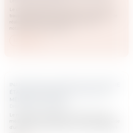
Droit du travail - Employeurs
Le choix du salarié de se connecter à son poste de
travail pendant un arrêt de travail pour maladie et de
réaliser des actions ponctuelles en réponse
notamment à des notificatio...
Lire la suite
INAPTITUDE DU SALARIÉ : PEUT-ELLE ÊTRE
ÉTABLIE PAR UNE VISITE INITIÉE PAR LE
MÉDECIN DU TRAVAIL ?
Droit du travail - Employeurs
Le médecin du travail peut-il, à l’issue d’une visite
médicale dont il est à l’initiative, constater l’inaptitude
d’un salarié en arrêt de travail ? La Cour de cassation