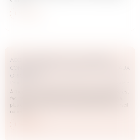
vient d...
Lire la suite
ACCOUCHEMENT SOUS X : COMMENT
CONCILIER DROIT AU SECRET ET ACCÈS AUX
ORIGINES ?
Droit de la famille, des personnes et de leur patrimoine
À l'heure où la recherche des origines de naissance est
facilitée par les réseaux sociaux et par la pratique de
plus en plus répandue des tests génétiques, le Conseil
national d...
Lire la suite