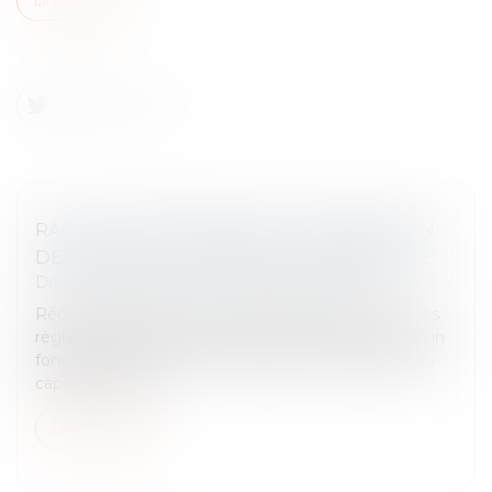
RACHAT D’ENTREPRISE ET INFORMATION
DES SALARIÉS : UN DISPOSITIF RECENTRÉ
Droit des sociétés
/
Transmission d’entreprise
Récemment publiée, la loi de simplification revoit les
règles d’information des salariés en cas de vente d’un
fonds de commerce ou de cession de la majorité du
capital d’une soc...
Lire la suite