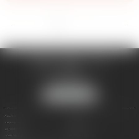
...
<<
<
1
2
3
4
5
6
7
>
>>
EIGLIER
FRANZIS
TAXIL
AVOCATS ASSOCIÉS
17 rue Venture
13001 MARSEILLE
Tél :
04 91 13 05 21
NOUS LOCALISER
ACCUEIL
PRÉSENTATION
EXPERTISES
CONTACT
ESPACE CLIENT
HONORAIRES
PLAN DU SITE
MENTIONS LÉGALES