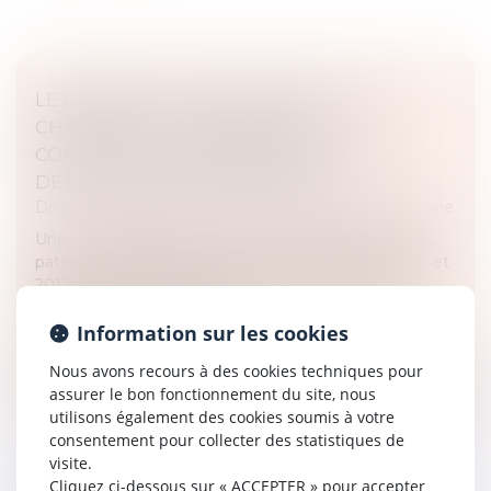
LE PARENT AYANT ASSUMÉ SEUL LES
CHARGES PEUT OBTENIR UNE
CONTRIBUTION RÉTROACTIVE SANS
DÉTAILLER CHAQUE DÉPENSE !
Droit de la famille, des personnes et de leur patrimoine
Une mère assigne un homme en établissement de
paternité à l’égard de ses deux enfants nés en 2014 et
2017. Le père reconnaît finalement les enfants en
2020. En 2021, la mère sai...
Information sur les cookies
Lire la suite
Nous avons recours à des cookies techniques pour
assurer le bon fonctionnement du site, nous
utilisons également des cookies soumis à votre
consentement pour collecter des statistiques de
visite.
Cliquez ci-dessous sur « ACCEPTER » pour accepter