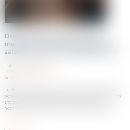
Droit à la déconnexion : pas de
manquement de l’employeur si le
salarié se connecte spontanément
Publié le :
21/05/2026
Droit du travail - Employeurs
Source :
www.efl.fr
Le choix du salarié de se connecter à son poste de travail
pendant un arrêt de travail pour maladie et de réaliser des
actions ponctuelles en réponse notamment à des
notifications automatiques ne suffit pas à caractériser ...
Lire la suite