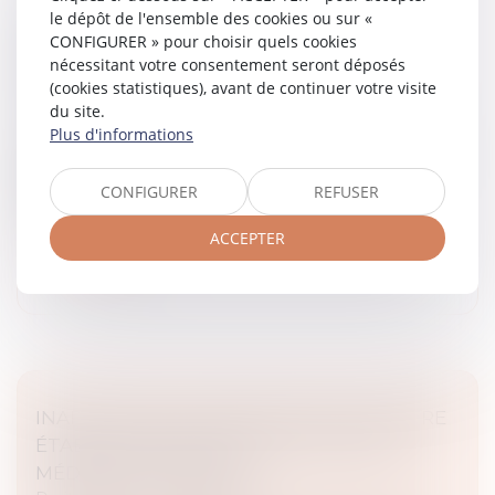
le dépôt de l'ensemble des cookies ou sur «
DROIT À LA DÉCONNEXION : PAS DE
CONFIGURER » pour choisir quels cookies
MANQUEMENT DE L’EMPLOYEUR SI LE
nécessitant votre consentement seront déposés
SALARIÉ SE CONNECTE SPONTANÉMENT
(cookies statistiques), avant de continuer votre visite
Droit du travail - Employeurs
du site.
Plus d'informations
Le choix du salarié de se connecter à son poste de
travail pendant un arrêt de travail pour maladie et de
réaliser des actions ponctuelles en réponse
CONFIGURER
REFUSER
notamment à des notificatio...
ACCEPTER
Lire la suite
INAPTITUDE DU SALARIÉ : PEUT-ELLE ÊTRE
ÉTABLIE PAR UNE VISITE INITIÉE PAR LE
MÉDECIN DU TRAVAIL ?