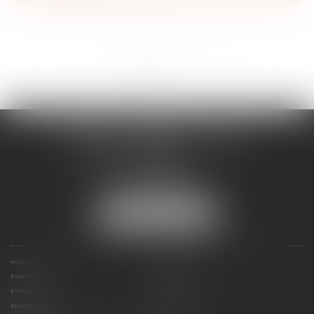
<<
<
1
2
>
>>
EIGLIER
FRANZIS
TAXIL
AVOCATS ASSOCIÉS
17 rue Venture
13001 MARSEILLE
Tél :
04 91 13 05 21
NOUS LOCALISER
ACCUEIL
PRÉSENTATION
EXPERTISES
CONTACT
ESPACE CLIENT
HONORAIRES
PLAN DU SITE
MENTIONS LÉGALES