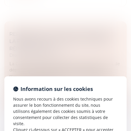
REPRÉSENTANT DE SECTION SYNDICALE :
LA PROTECTION NE RENAÎT PAS APRÈS
RÉINTÉGRATION
Droit du travail - Employeurs
La Cour de cassation a récemment précisé le point de
départ et la durée de la protection attachée au
mandat de représentant de section syndicale (RSS),
dans un contexte de réint...
Information sur les cookies
Lire la suite
Nous avons recours à des cookies techniques pour
assurer le bon fonctionnement du site, nous
utilisons également des cookies soumis à votre
consentement pour collecter des statistiques de
visite.
Cliquez ci-dessous sur « ACCEPTER » pour accepter