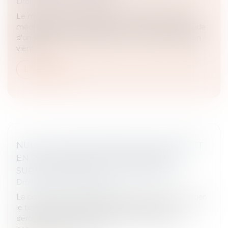
Droit du travail - Employeurs
Le médecin du travail peut-il, à l’issue d’une visite
médicale dont il est à l’initiative, constater l’inaptitude
d’un salarié en arrêt de travail ? La Cour de cassation
vient d...
Lire la suite
NULLITÉ D'UNE CONVENTION DE FORFAIT
EN JOURS : IMPACT SUR LES HEURES
SUPPLÉMENTAIRES ET INDEMNITÉS
Droit du travail - Employeurs
La convention de forfait en jours permet d'aménager
le temps de travail d'un salarié sur l'année en
dérogeant aux durées maximales quotidiennes et