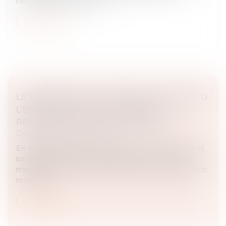
hebdomadaires de travail...
Lire la suite
LICENCIEMENT POUR INAPTITUDE : QUAND
L’EMPLOYEUR EST-IL DISPENSÉ DE
RECHERCHER UN RECLASSEMENT ?
Droit du travail - Employeurs
En application de l’article L 1226-2-1 du Code du travail,
lorsqu’un salarié est déclaré inapte à la suite d’une
maladie d’origine non professionnelle, l’employeur doit
recherch...
Lire la suite