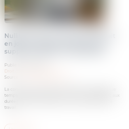
Nullité d'une convention de forfait
en jours : impact sur les heures
supplémentaires et indemnités
Publié le :
26/03/2025
Droit du travail - Employeurs
Source :
www.lemag-juridique.com
La convention de forfait en jours permet d'aménager le
temps de travail d'un salarié sur l'année en dérogeant aux
durées maximales quotidiennes et hebdomadaires de
travail...
Lire la suite