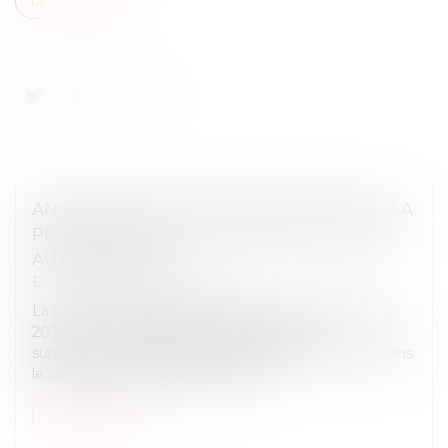
ANNUALISATION DU TEMPS DE TRAVAIL : LA
PRORATISATION DU SEUIL NE PEUT ÊTRE
AUTOMATIQUE
Droit du travail - Employeurs
La Cour de cassation censure, dans un arrêt du 3 juin
2026, une méthode de calcul des heures
supplémentaires jugée défavorable à l’employeur dans
le cadre d’un aménagement du te...
Lire la suite