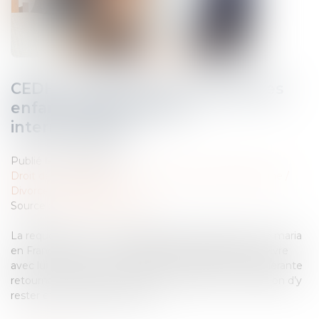
CEDH : la question de la garde des
enfants issus d'unions
internationales
Publié le :
09/04/2024
Droit de la famille, des personnes et de leur patrimoine
/
Divorce et séparation
Source :
www.actu-juridique.fr
La requérante est une ressortissante française qui se maria
en France avec un ressortissant japonais puis partit vivre
avec lui au Japon. Le couple eut un enfant et la requérante
retourna en France avec l’enfant, exprima son intention d’y
rester et demanda le divorce...