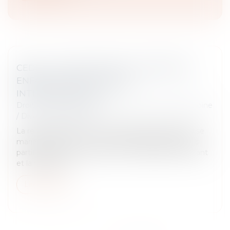
CEDH : LA QUESTION DE LA GARDE DES
ENFANTS ISSUS D'UNIONS
INTERNATIONALES
Droit de la famille, des personnes et de leur patrimoine
/
Divorce et séparation
La requérante est une ressortissante française qui se
maria en France avec un ressortissant japonais puis
partit vivre avec lui au Japon. Le couple eut un enfant
et la requérant...
Lire la suite