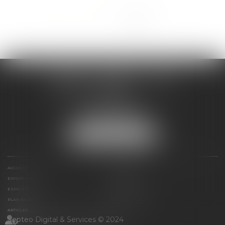
<<
<
1
2
3
4
>
>>
EIGLIER
FRANZIS
TAXIL
AVOCATS ASSOCIÉS
17 rue Venture
13001 MARSEILLE
Tél :
04 91 13 05 21
NOUS LOCALISER
ACCUEIL
PRÉSENTATION
EXPERTISES
CONTACT
ESPACE CLIENT
HONORAIRES
PLAN DU SITE
MENTIONS LÉGALES
ARTICLES
Septeo Digital & Services © 2024