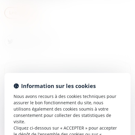
Lire la suite
INDIVISION : QUELLE INDEMNISATION POUR
L’INDIVISAIRE QUI REMBOURSE SEUL LE
Information sur les cookies
PRÊT ?
Nous avons recours à des cookies techniques pour
Droit de la famille, des personnes et de leur patrimoine
assurer le bon fonctionnement du site, nous
/
Divorce et séparation
utilisons également des cookies soumis à votre
En dépit d’un contentieux abondant autour de la
consentement pour collecter des statistiques de
liquidation de l’indivision, l’opération reste épineuse,
visite.
usuellement enchevêtrée par des dépenses
Cliquez ci-dessous sur « ACCEPTER » pour accepter
personnelles engagées sur le bi...
le dépôt de l'ensemble des cookies ou sur «