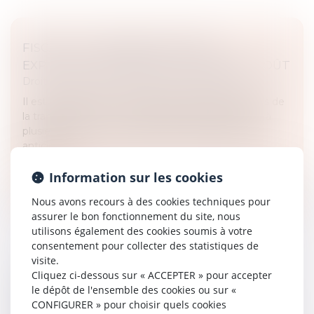
FISCALITÉ : TRANSMETTRE SON
EXPLOITATION AGRICOLE À MOINDRE COÛT
Droit des sociétés
/
Transmission d’entreprise
Il est possible de minimiser les impacts fiscaux lors de
la transmission de son exploitation agricole, grâce à
plusieurs leviers qui nécessitent cependant d’être
anticipés...
Lire la suite
Information sur les cookies
Nous avons recours à des cookies techniques pour
assurer le bon fonctionnement du site, nous
utilisons également des cookies soumis à votre
consentement pour collecter des statistiques de
visite.
Cliquez ci-dessous sur « ACCEPTER » pour accepter
CALCUL DE LA PRESTATION
le dépôt de l'ensemble des cookies ou sur «
COMPENSATOIRE : QUELS CRITÈRES SONT
CONFIGURER » pour choisir quels cookies
PRIS EN COMPTE ?