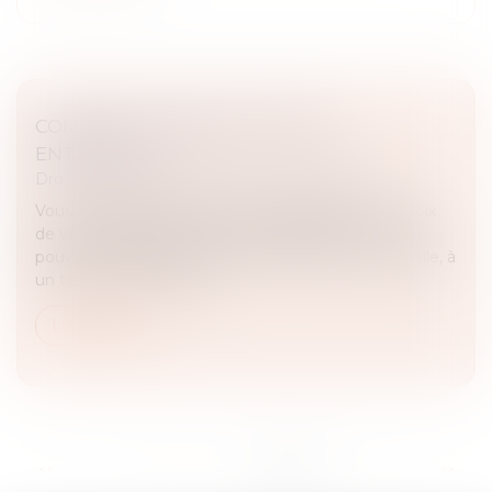
COMMENT TRANSMETTRE SON
ENTREPRISE ?
Droit des sociétés
/
Transmission d’entreprise
Vous envisagez de céder votre entreprise ? Le choix
de votre mode de cession est déterminant. Vous
pouvez la transmettre à un membre de votre famille, à
un tiers, ou encore à un...
Lire la suite
...
<<
<
12
13
14
15
16
17
18
>
>>