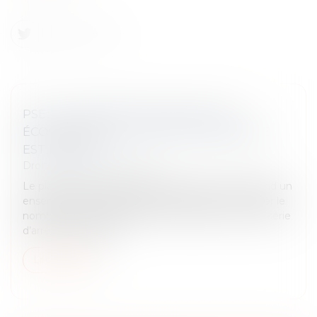
PSE : LA CONTESTATION DU MOTIF
ÉCONOMIQUE DE LA RUPTURE AMIABLE
EST LIMITÉE
Droit du travail - Employeurs
Le plan de sauvegarde de l’emploi (PSE) comprend un
ensemble de mesures destinées à éviter ou limiter le
nombre de licenciements économiques. Par une série
d’arrêts, la Chambre...
Lire la suite