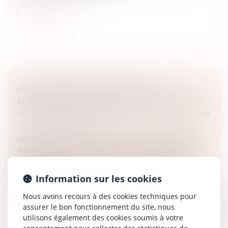
Lire la suite
UN PARTENAIRE DE PACS PEUT-IL
ABANDONNER LE DOMICILE « CONJUGAL » ?
Droit de la famille, des personnes et de leur patrimoine
/
Divorce et séparation
Isabelle vient d’avoir une violente dispute avec son
amie Nelly avec laquelle elle est pacsée depuis 2008.
Nelly lui annonce qu’elle quitte leur domicile pour
s’établir à une au...
Information sur les cookies
Lire la suite
Nous avons recours à des cookies techniques pour
assurer le bon fonctionnement du site, nous
utilisons également des cookies soumis à votre