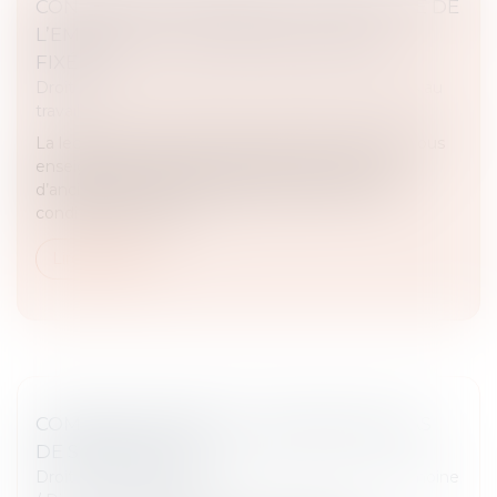
CONTRE VISITE MÉDICALE À L’INITIATIVE DE
L’EMPLOYEUR : LES MODALITÉS SONT
FIXÉES
Droit du travail - Employeurs
/
Relation collectives au
travail
La lecture de l’article L 1226-1 du Code du travail nous
enseigne que les salariés justifiant d’une année
d’ancienneté dans l’entreprise, bénéficient sous
condition et s’ils son...
Lire la suite
COMMENT GÉRER LES VACANCES EN CAS
DE SÉPARATION?
Droit de la famille, des personnes et de leur patrimoine