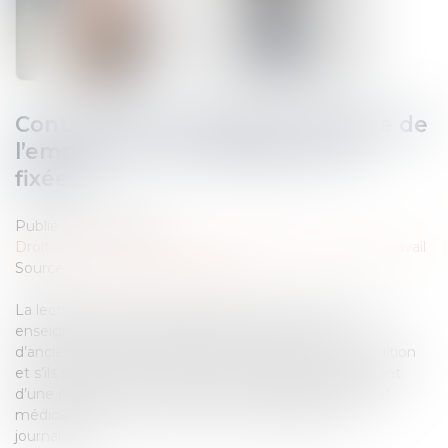
Contre visite médicale à l’initiative de
l’employeur : les modalités sont
fixées
Publié le :
31/07/2024
Droit du travail - Employeurs
/
Relation collectives au travail
Source :
www.lemag-juridique.com
La lecture de l’article L 1226-1 du Code du travail nous
enseigne que les salariés justifiant d’une année
d’ancienneté dans l’entreprise, bénéficient sous condition
et s’ils sont en arrêt en raison d’une incapacité résultant
d’une maladie ou d’un accident constaté par certificat
médical et contre-visite s'il y a lieu, d’indemnités
journalières...