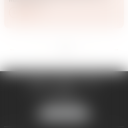
modification a fait l...
Lire la suite
...
<<
<
12
13
14
15
16
17
18
>
>>
EIGLIER
FRANZIS
TAXIL
AVOCATS ASSOCIÉS
17 rue Venture
13001 MARSEILLE
Tél :
04 91 13 05 21
NOUS LOCALISER