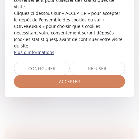
consentement pour collecter des statistiques de
visite.
Cliquez ci-dessous sur « ACCEPTER » pour accepter
le dépôt de l'ensemble des cookies ou sur «
COMMENT S'EXERCE L'AUTORITÉ
CONFIGURER » pour choisir quels cookies
PARENTALE DES PARENTS SÉPARÉS LORS
nécessitant votre consentement seront déposés
(cookies statistiques), avant de continuer votre visite
DE LA RENTRÉE SCOLAIRE ?
du site.
Droit de la famille, des personnes et de leur patrimoine
Plus d'informations
/
Divorce et séparation
La rentrée scolaire est une étape importante dans
CONFIGURER
REFUSER
l’année pour les parents et leurs enfants, surtout
lorsque les parents sont séparés. Il va falloir mettre en
ACCEPTER
place une nouvelle...
Lire la suite