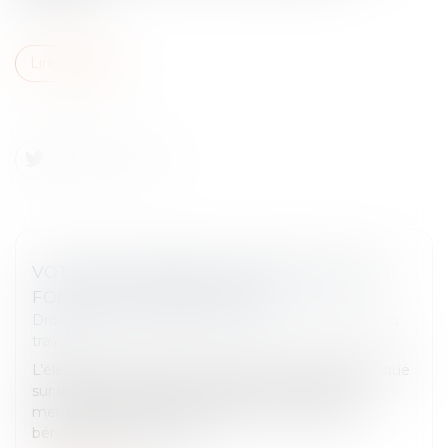
Lire la suite
VOTE ÉLECTRONIQUE, N’OUBLIEZ PAS LA
FORMATION OBLIGATOIRE
Droit du travail - Employeurs
/
Relation collectives au
travail
L’élection du CSE peut avoir lieu par vote électronique
sur le lieu de travail ou à distance. Toutefois, les
membres du CSE et du bureau de vote doivent
bénéficier d’une formati...