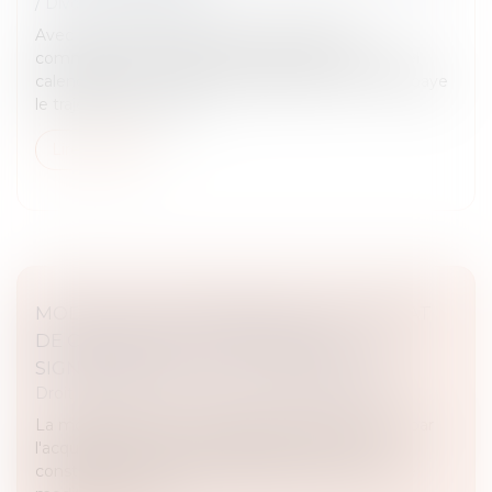
/
Divorce et séparation
Avec l’arrivée de l’été, les parents séparés
commencent à organiser les vacances d’été. Quel
calendrier fixer ? Où est-il possible de partir ? Qui paye
le trajet et les activité...
Lire la suite
MODIFICATION INOPINÉE D'UN CONTRAT
DE CESSION DE TITRES AVANT LA
SIGNATURE DE L'ACTE : L'ABUS ÉCARTÉ
Droit des sociétés
/
Transmission d’entreprise
La modification d'un contrat de cession de titres par
l'acquéreur la veille de la signature de l'acte ne
constitue pas un abus à l'égard du cédant si cette